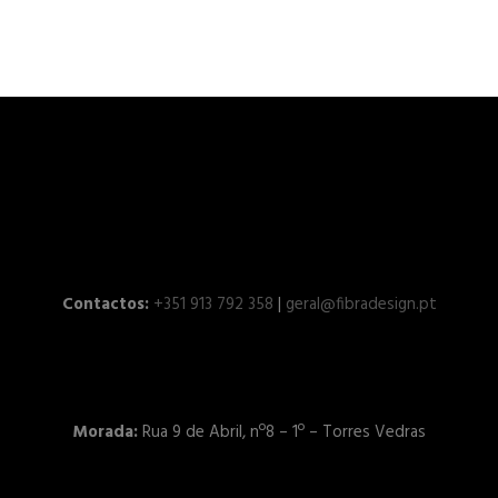
Contactos:
+351 913 792 358
|
geral@fibradesign.pt
Morada:
Rua 9 de Abril, nº8 – 1º – Torres Vedras