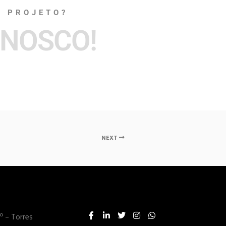
 PROJETO?
NOSCO!
NEXT
1º – Torres