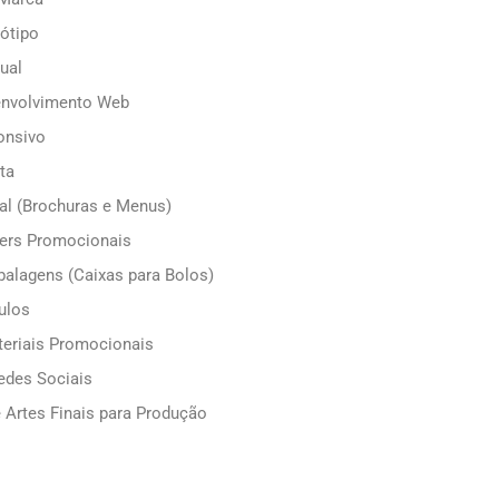
ótipo
ual
envolvimento Web
onsivo
ta
ial (Brochuras e Menus)
yers Promocionais
alagens (Caixas para Bolos)
ulos
teriais Promocionais
edes Sociais
 Artes Finais para Produção