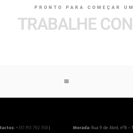
PRONTO PARA COMEÇAR UM
TRABALHE CON
tactos:
+351 913 792 358
|
Morada:
Rua 9 de Abril, nº8 – 