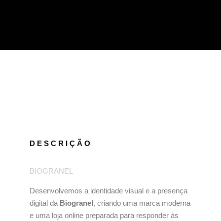
LOGOTIPO BIOGRANEL
CARTÃO BIOGRANEL
SITE BIOGRANEL
DESCRIÇÃO
Ano: 2025
Ano: 2025
Ano: 2025
BIOGRANEL
Desenvolvemos a identidade visual e a presença
digital da
Biogranel
, criando uma marca moderna
e uma loja online preparada para responder às