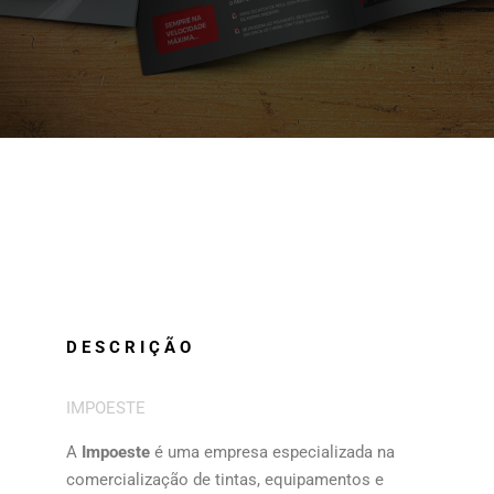
BROCHURA FAST & PERFECT
ESTACIONÁRIO SWP
BROCHURA RGI
CATÁLOGO SHERWIN WILLIAMS
DESCRIÇÃO
Ano: 2017
Ano: 2017
Ano: 2017
IMPOESTE
A
Impoeste
é uma empresa especializada na
comercialização de tintas, equipamentos e