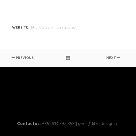
WEBSITE
http://www.impoeste.com/
PREVIOUS
NEXT
Contactos:
+351 913 792 358
|
geral@fibradesign.pt