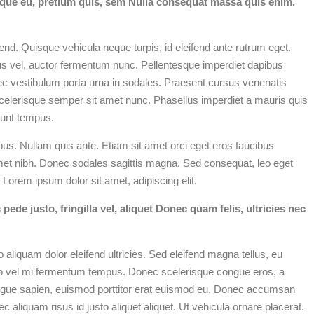
esque eu, pretium quis, sem Nulla consequat massa quis enim.
nd. Quisque vehicula neque turpis, id eleifend ante rutrum eget.
imus vel, auctor fermentum nunc. Pellentesque imperdiet dapibus
c vestibulum porta urna in sodales. Praesent cursus venenatis
r scelerisque semper sit amet nunc. Phasellus imperdiet a mauris quis
dunt tempus.
bus. Nullam quis ante. Etiam sit amet orci eget eros faucibus
t amet nibh. Donec sodales sagittis magna. Sed consequat, leo eget
Lorem ipsum dolor sit amet, adipiscing elit.
de justo, fringilla vel, aliquet Donec quam felis, ultricies nec
liquam dolor eleifend ultricies. Sed eleifend magna tellus, eu
ro vel mi fermentum tempus. Donec scelerisque congue eros, a
ugue sapien, euismod porttitor erat euismod eu. Donec accumsan
 aliquam risus id justo aliquet aliquet. Ut vehicula ornare placerat.