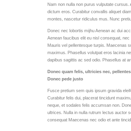
Nam non nulla non purus vulputate cursus. A
dictum eros. Curabitur convallis aliquet dia
montes, nascetur ridiculus mus. Nunc pretiu
Donec nec lobortis mijhu Aenean ac dui accu
Aenean faucibus elit eu nisl consequat, nec 
Mauris vel pellentesque turpis. Maecenas sus
maximus. Phasellus volutpat eros lacinia n
dapibus sagittis ac sed odio. Phasellus at 
Donec quam felis, ultricies nec, pellent
Donec pede justo
Fusce pretium sem quis ipsum gravida eleife
Curabitur felis dui, placerat tincidunt max
neque, et sodales felis accumsan non. Done
ultrices. Nulla in nulla rutrum lectus aucto
consequat Maecenas nec odio et ante tinci