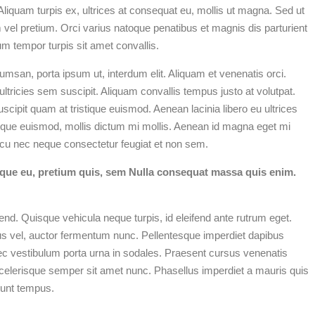
liquam turpis ex, ultrices at consequat eu, mollis ut magna. Sed ut
m vel pretium. Orci varius natoque penatibus et magnis dis parturient
m tempor turpis sit amet convallis.
msan, porta ipsum ut, interdum elit. Aliquam et venenatis orci.
ultricies sem suscipit. Aliquam convallis tempus justo at volutpat.
cipit quam at tristique euismod. Aenean lacinia libero eu ultrices
eque euismod, mollis dictum mi mollis. Aenean id magna eget mi
arcu nec neque consectetur feugiat et non sem.
esque eu, pretium quis, sem Nulla consequat massa quis enim.
nd. Quisque vehicula neque turpis, id eleifend ante rutrum eget.
imus vel, auctor fermentum nunc. Pellentesque imperdiet dapibus
c vestibulum porta urna in sodales. Praesent cursus venenatis
r scelerisque semper sit amet nunc. Phasellus imperdiet a mauris quis
dunt tempus.