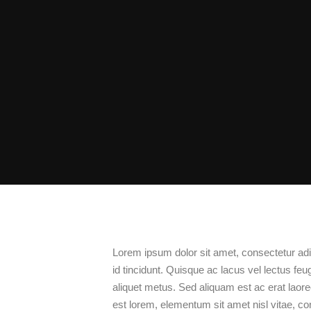
Lorem ipsum dolor sit amet, consectetur adi
id tincidunt. Quisque ac lacus vel lectus feu
aliquet metus. Sed aliquam est ac erat laoree
est lorem, elementum sit amet nisl vitae, 