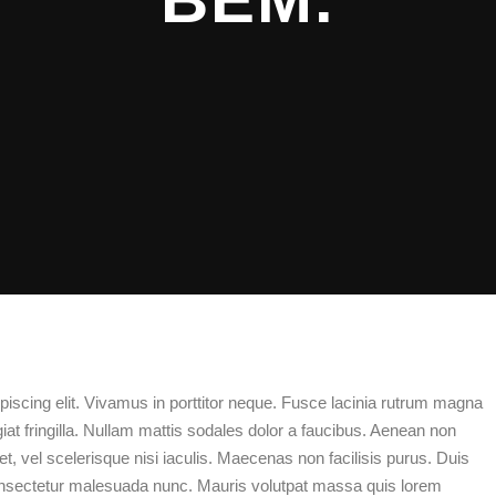
piscing elit. Vivamus in porttitor neque. Fusce lacinia rutrum magna
giat fringilla. Nullam mattis sodales dolor a faucibus. Aenean non
t, vel scelerisque nisi iaculis. Maecenas non facilisis purus. Duis
consectetur malesuada nunc. Mauris volutpat massa quis lorem