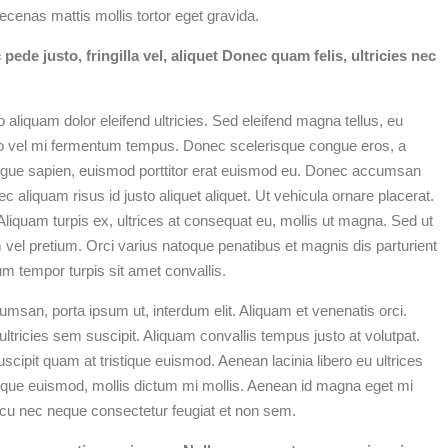
cenas mattis mollis tortor eget gravida.
de justo, fringilla vel, aliquet Donec quam felis, ultricies nec
liquam dolor eleifend ultricies. Sed eleifend magna tellus, eu
ro vel mi fermentum tempus. Donec scelerisque congue eros, a
ugue sapien, euismod porttitor erat euismod eu. Donec accumsan
 aliquam risus id justo aliquet aliquet. Ut vehicula ornare placerat.
liquam turpis ex, ultrices at consequat eu, mollis ut magna. Sed ut
m vel pretium. Orci varius natoque penatibus et magnis dis parturient
m tempor turpis sit amet convallis.
msan, porta ipsum ut, interdum elit. Aliquam et venenatis orci.
ultricies sem suscipit. Aliquam convallis tempus justo at volutpat.
cipit quam at tristique euismod. Aenean lacinia libero eu ultrices
eque euismod, mollis dictum mi mollis. Aenean id magna eget mi
arcu nec neque consectetur feugiat et non sem.