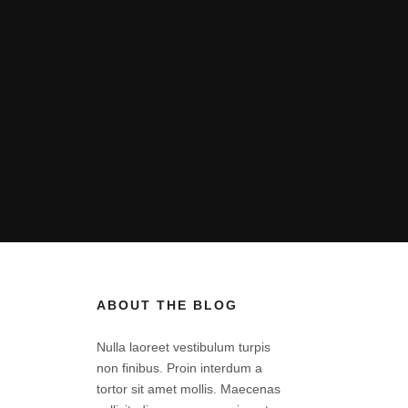
ABOUT THE BLOG
Nulla laoreet vestibulum turpis
non finibus. Proin interdum a
tortor sit amet mollis. Maecenas