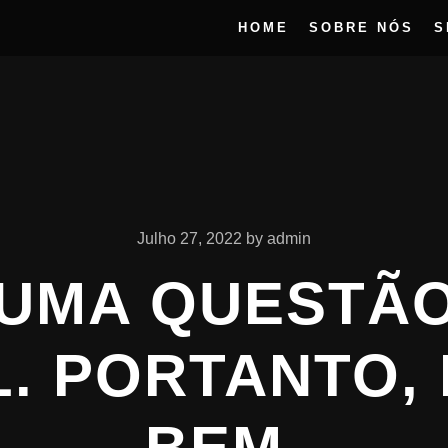
HOME
SOBRE NÓS
S
Julho 27, 2022
by
admin
 UMA QUESTÃO
. PORTANTO,
BEM.