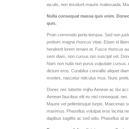
iaculis, non tincidunt mauris malesuada. Mae
Nulla consequat massa quis enim. Donec pe
quis.
Proin commodo porta tempus. Sed non justo a
pretium magna rhoncus vitae. Etiam id libe
hendrerit lorem ornare et. Fusce rhoncus a
sem diam, non cursus nisi suscipit vel. Donec
Nam non nulla non purus vulputate cursus. A
dictum eros. Curabitur convallis aliquet dia
montes, nascetur ridiculus mus. Nunc pretiu
Donec nec lobortis mijhu Aenean ac dui accu
Aenean faucibus elit eu nisl consequat, nec 
Mauris vel pellentesque turpis. Maecenas sus
maximus. Phasellus volutpat eros lacinia n
dapibus sagittis ac sed odio. Phasellus at 