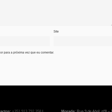
Site
or para a próxima vez que eu comentar.
actos:
+351 913 792 358
|
Morada:
Rua 9 de Abril, nº8 – 