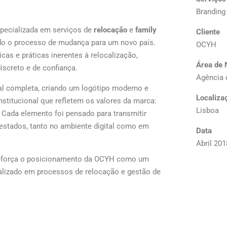
Branding
ecializada em serviços de
relocação
e
family
Cliente
todo o processo de mudança para um novo país.
OCYH
cas e práticas inerentes à relocalização,
Área de 
screto e de confiança.
Agência 
al completa, criando um logótipo moderno e
Localiza
nstitucional que refletem os valores da marca:
Lisboa
. Cada elemento foi pensado para transmitir
prestados, tanto no ambiente digital como em
Data
Abril 201
 reforça o posicionamento da OCYH como um
alizado em processos de relocação e gestão de