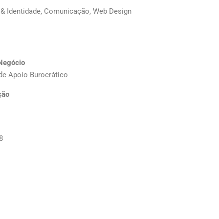
 & Identidade, Comunicação, Web Design
Negócio
de Apoio Burocrático
ção
8